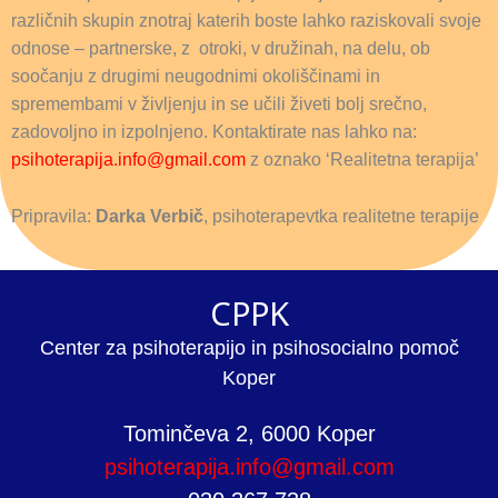
različnih skupin znotraj katerih boste lahko raziskovali svoje
odnose – partnerske, z otroki, v družinah, na delu, ob
soočanju z drugimi neugodnimi okoliščinami in
spremembami v življenju in se učili živeti bolj srečno,
zadovoljno in izpolnjeno. Kontaktirate nas lahko na:
psihoterapija.info@gmail.com
z oznako ‘Realitetna terapija’
Pripravila:
Darka Verbič
, psihoterapevtka realitetne terapije
CPPK
Center za psihoterapijo in psihosocialno pomoč
Koper
Tominčeva 2, 6000 Koper
psihoterapija.info@gmail.com