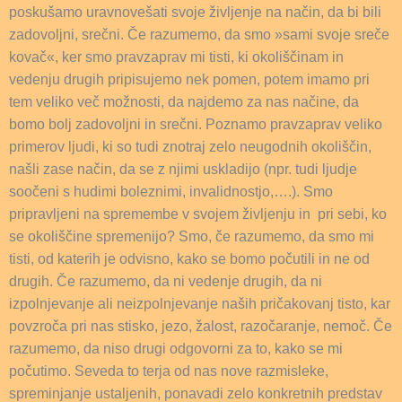
poskušamo uravnovešati svoje življenje na način, da bi bili
zadovoljni, srečni. Če razumemo, da smo »sami svoje sreče
kovač«, ker smo pravzaprav mi tisti, ki okoliščinam in
vedenju drugih pripisujemo nek pomen, potem imamo pri
tem veliko več možnosti, da najdemo za nas načine, da
bomo bolj zadovoljni in srečni. Poznamo pravzaprav veliko
primerov ljudi, ki so tudi znotraj zelo neugodnih okoliščin,
našli zase način, da se z njimi uskladijo (npr. tudi ljudje
soočeni s hudimi boleznimi, invalidnostjo,….). Smo
pripravljeni na spremembe v svojem življenju in pri sebi, ko
se okoliščine spremenijo? Smo, če razumemo, da smo mi
tisti, od katerih je odvisno, kako se bomo počutili in ne od
drugih. Če razumemo, da ni vedenje drugih, da ni
izpolnjevanje ali neizpolnjevanje naših pričakovanj tisto, kar
povzroča pri nas stisko, jezo, žalost, razočaranje, nemoč. Če
razumemo, da niso drugi odgovorni za to, kako se mi
počutimo. Seveda to terja od nas nove razmisleke,
spreminjanje ustaljenih, ponavadi zelo konkretnih predstav