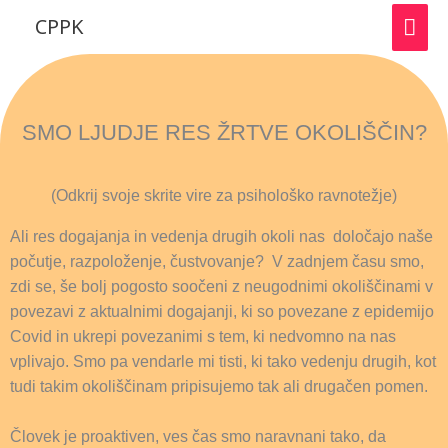
Skip
MAI
CPPK
to
ME
content
SMO LJUDJE RES ŽRTVE OKOLIŠČIN?
(Odkrij svoje skrite vire za psihološko ravnotežje)
Ali res dogajanja in vedenja drugih okoli nas določajo naše
počutje, razpoloženje, čustvovanje? V zadnjem času smo,
zdi se, še bolj pogosto soočeni z neugodnimi okoliščinami v
povezavi z aktualnimi dogajanji, ki so povezane z epidemijo
Covid in ukrepi povezanimi s tem, ki nedvomno na nas
vplivajo. Smo pa vendarle mi tisti, ki tako vedenju drugih, kot
tudi takim okoliščinam pripisujemo tak ali drugačen pomen.
Človek je proaktiven, ves čas smo naravnani tako, da