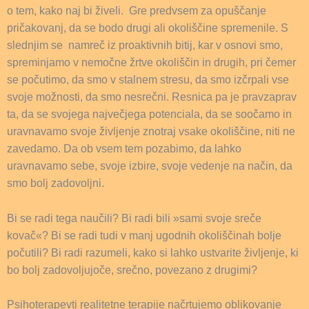
o tem, kako naj bi živeli. Gre predvsem za opuščanje
pričakovanj, da se bodo drugi ali okoliščine spremenile. S
slednjim se namreč iz proaktivnih bitij, kar v osnovi smo,
spreminjamo v nemočne žrtve okoliščin in drugih, pri čemer
se počutimo, da smo v stalnem stresu, da smo izčrpali vse
svoje možnosti, da smo nesrečni. Resnica pa je pravzaprav
ta, da se svojega največjega potenciala, da se soočamo in
uravnavamo svoje življenje znotraj vsake okoliščine, niti ne
zavedamo. Da ob vsem tem pozabimo, da lahko
uravnavamo sebe, svoje izbire, svoje vedenje na način, da
smo bolj zadovoljni.
Bi se radi tega naučili? Bi radi bili »sami svoje sreče
kovač«? Bi se radi tudi v manj ugodnih okoliščinah bolje
počutili? Bi radi razumeli, kako si lahko ustvarite življenje, ki
bo bolj zadovoljujoče, srečno, povezano z drugimi?
Psihoterapevti realitetne terapije načrtujemo oblikovanje